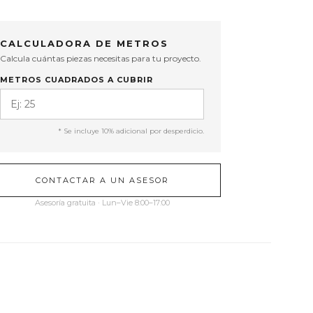
CALCULADORA DE METROS
Calcula cuántas piezas necesitas para tu proyecto.
METROS CUADRADOS A CUBRIR
* Se incluye 10% adicional por desperdicio.
CONTACTAR A UN ASESOR
Asesoría gratuita · Lun–Vie 8:00–17:00