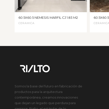
60.5X60.5 NEMESIS MARFIL CJ 1.83 M2
60.5X60.
CERAMICA
CERAMIC
Somos la base del futuro en fabricación de
productos para la arquitectura
contemporánea, creamos innovaciones
que dejan un legado que perdura para
siempre. Rialto, el estándar de lo