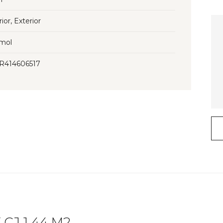
rior, Exterior
mol
3R414606517
CJ 1.44 M2