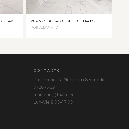
CJ 1.46
60X60 STATUARIO RECT CJ 1.44 M2
PORCELANATO
CONTACTO
Panamericana Norte Km 8 y medio
072875129
marketing@rialto.ec
Lun–Vie 8:00–17:00