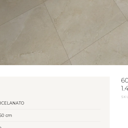
6
1.
SKU
RCELANATO
60 cm
n