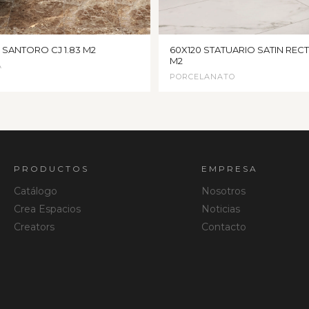
5 SANTORO CJ 1.83 M2
60X120 STATUARIO SATIN RECT 
M2
A
PORCELANATO
PRODUCTOS
EMPRESA
Catálogo
Nosotros
Crea Espacios
Noticias
Creators
Contacto