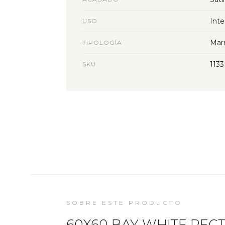
Inte
USO
Mar
TIPOLOGÍA
113
SKU
SOBRE ESTE PRODUCTO
60X60 BAY WHITE RECT 