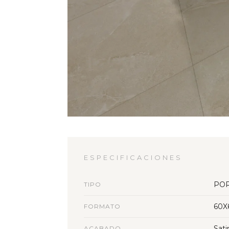
ESPECIFICACIONES
PO
TIPO
60X
FORMATO
Sati
ACABADO