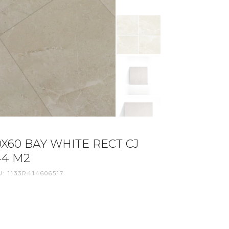
0X60 BAY WHITE RECT CJ
44 M2
: 1133R414606517