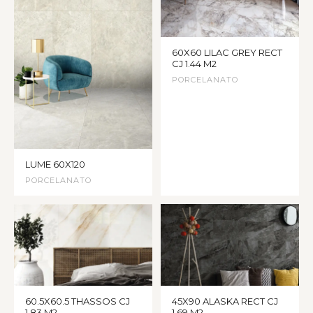
60X60 LILAC GREY RECT
CJ 1.44 M2
PORCELANATO
LUME 60X120
PORCELANATO
60.5X60.5 THASSOS CJ
45X90 ALASKA RECT CJ
1.83 M2
1.69 M2