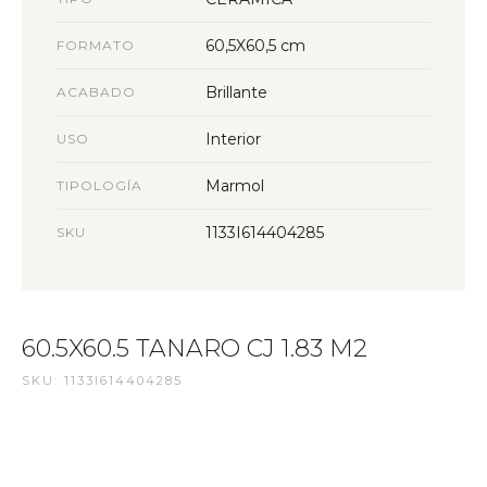
60,5X60,5 cm
FORMATO
Brillante
ACABADO
Interior
USO
Marmol
TIPOLOGÍA
1133I614404285
SKU
60.5X60.5 TANARO CJ 1.83 M2
SKU: 1133I614404285