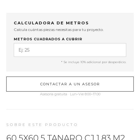
CALCULADORA DE METROS
Calcula cuántas piezas necesitas para tu proyecto.
METROS CUADRADOS A CUBRIR
* Se incluye 10% adicional por desperdicio.
CONTACTAR A UN ASESOR
Asesoría gratuita · Lun–Vie 8:00–17:00
SOBRE ESTE PRODUCTO
60.5X60.5 TANARO CJ 1.83 M2