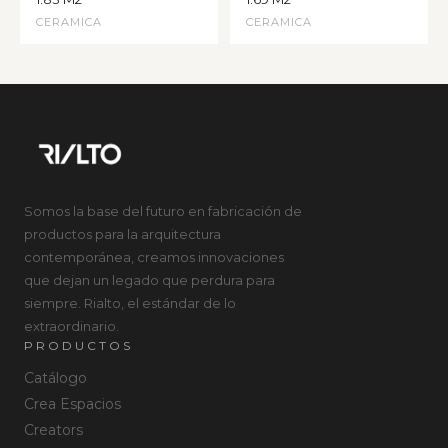
CERAMICA
CERAMICA
Somos la base del futuro en fabricación de
productos para la arquitectura
contemporánea, creamos innovaciones
que dejan un legado que perdura para
siempre. Rialto, el estándar de lo
extraordinario.
PRODUCTOS
Catálogo
Crea Espacios
Creators