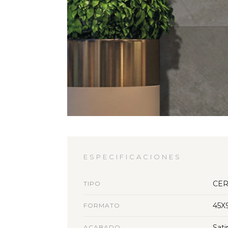
ESPECIFICACIONES
CER
TIPO
45X
FORMATO
Sati
ACABADO