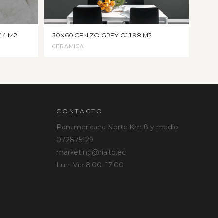
44 M2
30X60 CENIZO GREY CJ 1.98 M2
CERAMICA
CONTACTO
Panamericana Norte Km 8 y medio
072875129
marketing@rialto.ec
Lun–Vie 8:00–17:00