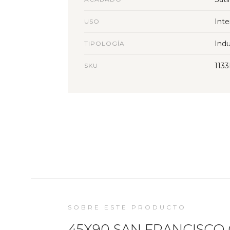
Inte
USO
Indu
TIPOLOGÍA
113
SKU
SOBRE ESTE PRODUCTO
45X90 SAN FRANCISCO G