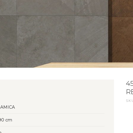
4
RE
SKU
AMICA
90 cm
n