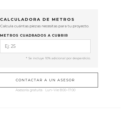
CALCULADORA DE METROS
Calcula cuántas piezas necesitas para tu proyecto.
METROS CUADRADOS A CUBRIR
* Se incluye 10% adicional por desperdicio.
CONTACTAR A UN ASESOR
Asesoría gratuita · Lun–Vie 8:00–17:00