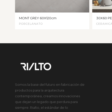
MONT GREY 60X120cm
30X60 PE
PORCELANATO
CERAMIC
Somos la base del futuro en fabricación de
productos para la arquitectura
contemporánea, creamos innovaciones
que dejan un legado que perdura para
siempre. Rialto, el estándar de lo