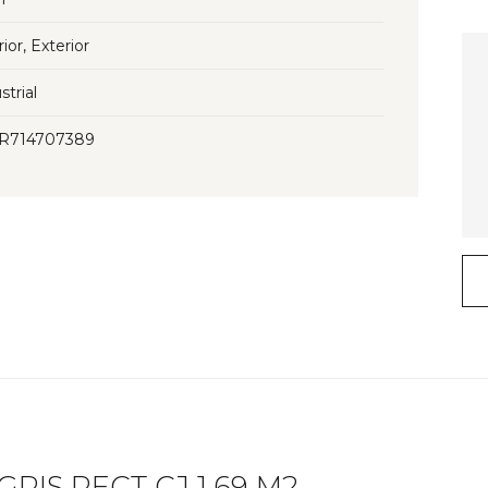
rior, Exterior
strial
3R714707389
RIS RECT CJ 1.69 M2