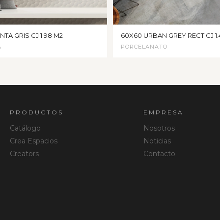
NTA GRIS CJ 1.98 M2
60X60 URBAN GREY RECT CJ 1.
A
PORCELANATO
PRODUCTOS
EMPRESA
Catálogo
Nosotros
Crea Espacios
Noticias
Creators
Contacto