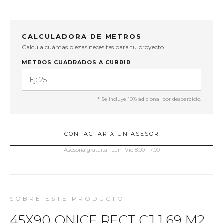
CALCULADORA DE METROS
Calcula cuántas piezas necesitas para tu proyecto.
METROS CUADRADOS A CUBRIR
* Se incluye 10% adicional por desperdicio.
CONTACTAR A UN ASESOR
Asesoría gratuita · Lun–Vie 8:00–17:00
SOBRE ESTE PRODUCTO
45X90 ONICE RECT CJ 1.69 M2