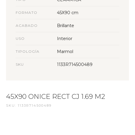
45X90 cm
FORMATO
Brillante
ACABADO
Interior
USO
Marmol
TIPOLOGÍA
1133R714500489
SKU
45X90 ONICE RECT CJ 1.69 M2
SKU: 1133R714500489