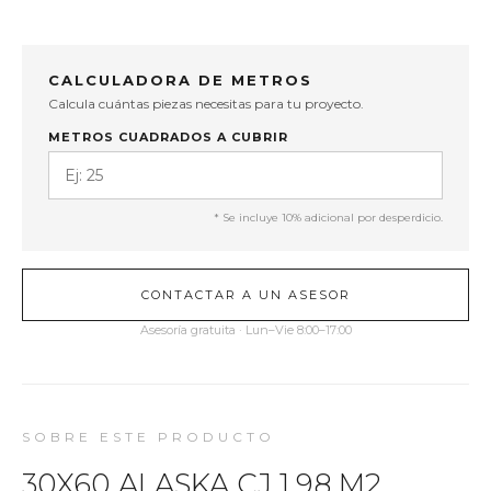
CALCULADORA DE METROS
Calcula cuántas piezas necesitas para tu proyecto.
METROS CUADRADOS A CUBRIR
* Se incluye 10% adicional por desperdicio.
CONTACTAR A UN ASESOR
Asesoría gratuita · Lun–Vie 8:00–17:00
SOBRE ESTE PRODUCTO
30X60 ALASKA CJ 1.98 M2