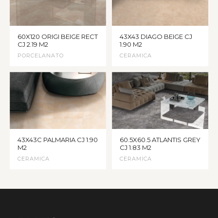
60X120 ORIGI BEIGE RECT
43X43 DIAGO BEIGE CJ
CJ 2.19 M2
1.90 M2
PORCELANATO
CERAMICA
43X43C PALMARIA CJ 1.90
60.5X60.5 ATLANTIS GREY
M2
CJ 1.83 M2
CERAMICA
CERAMICA