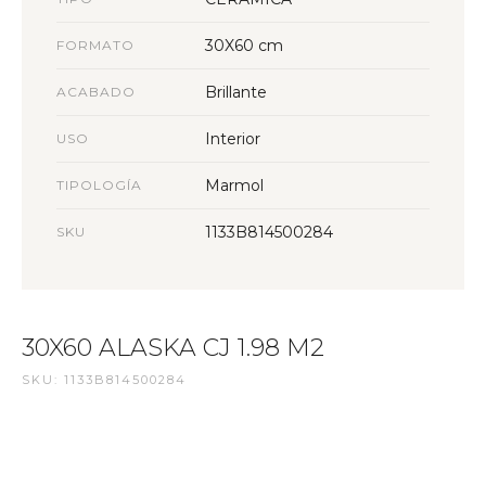
30X60 cm
FORMATO
Brillante
ACABADO
Interior
USO
Marmol
TIPOLOGÍA
1133B814500284
SKU
30X60 ALASKA CJ 1.98 M2
SKU: 1133B814500284